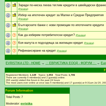
Заради по-ниска лихва теглим кредити в швейцарски франк
(Preview)
Избор на ипотечен кредит за Малки и Средни Предприятия
(Preview)
Българските банки с нови промоции по ипотечните кредити
(Preview)
Как да изберем потребителски кредит?
(Preview)
Коя валута е подходяща за жилищен кредит
(Preview)
Рефинансиране на кредит
(Preview)
EVRISTIKA LTD - HOME
→
.:: ЕВРИСТИКА ЕООД - ФОРУМ ::.
→
Eur
F
Registered Members:
1,149
Topics:
1,053
Total Posts:
1,706
There are currently
0
member(s) and
2
guest(s) online
.
263
user(s) visited this forum in the past 24 hours
The most users ever online at once was 5 member(s) and 17 guest(s) at 9:31am Jul 20, 20
Forum Information
Total Posts: 7
Moderator:
evristika