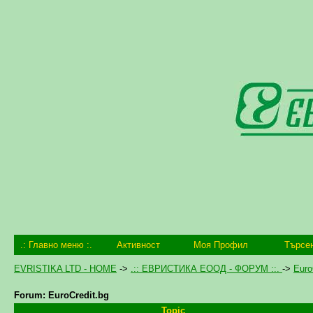
.: Главно меню :.
Активност
Моя Профил
Търсе
EVRISTIKA LTD - HOME
->
.:: ЕВРИСТИКА ЕООД - ФОРУМ ::.
->
Euro
Forum: EuroCredit.bg
Topic