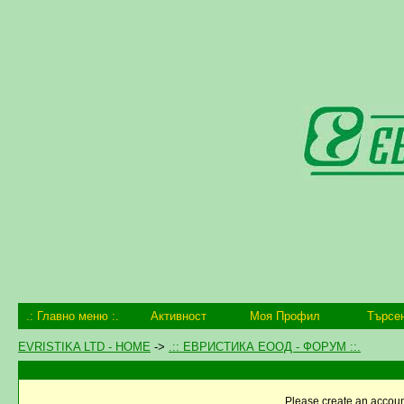
.: Главно меню :.
Активност
Моя Профил
Търсе
EVRISTIKA LTD - HOME
->
.:: ЕВРИСТИКА ЕООД - ФОРУМ ::.
Please create an account,